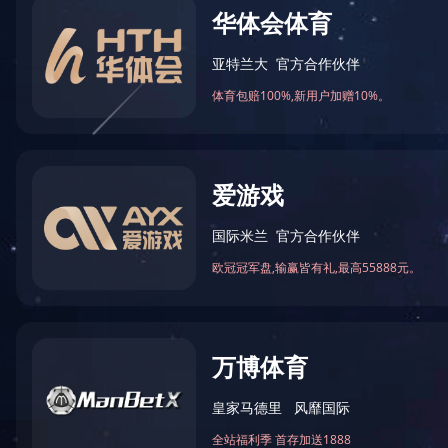
2.
关于公开遴选招标（采购）代理机构 废标公告
3.
关于公开遴选招标（采购）代理机构的公告
4.
MK体育·(国际)官方网站数据咨询服务废标公告
5.
MK体育·(国际)官方网站数据咨询服务招标公告
6.
MK体育·(国际)官方网站医用高压电钻采购结果公示
7.
MK体育·(国际)官方网站医用高压电钻采购公告
8.
MK体育·(国际)官方网站医疗设备采购结果公示
9.
MK体育·(国际)官方网站医疗设备采购院内招标更正公告