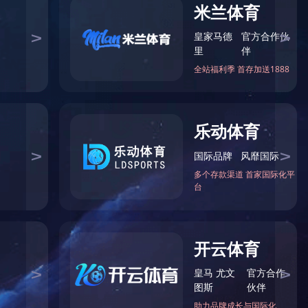
2026-01-23
2026-01-16
2025-09-05
2025-09-02
2025-08-27
2025-08-21
2025-05-09
2025-05-06