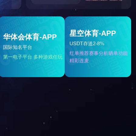
2025-04-29
2025-04-23
2025-04-18
2024-12-27
2024-12-23
2024-12-17
2024-11-07
2024-11-04