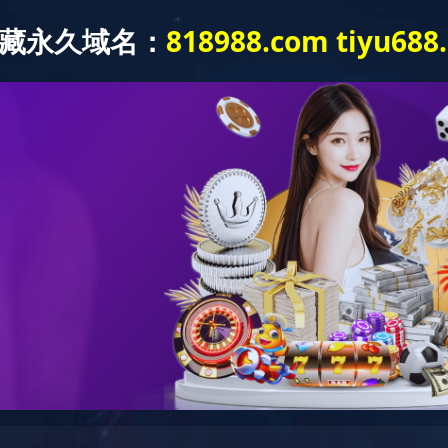
医疗特色
医院文化
党建园地
信息公开