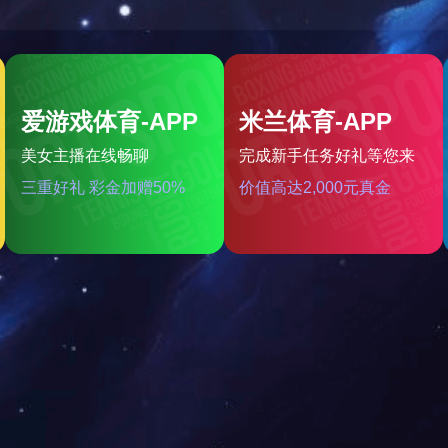
采购结果公示
采购公告