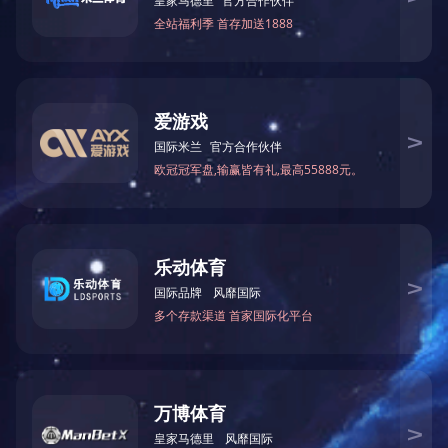
友情链接：
MK体育·(国际)官方网站